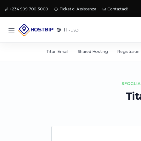
+234 909 700 3000
Ticket di Assistenza
Contattaci!
IT
- USD
Titan Email
Shared Hosting
Registra un
SFOGLIA
Ti