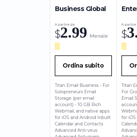
Business Global
Ente
A partire da
A partire
2.99
3
$
$
Mensile
Ordina subito
Or
Titan Email
Business - For
Titan E
Solopreneurs
Email
For Gr
Storage (per email
Email S
account) - 10 GB
Rich
accoun
Webmail, and native apps
Webmai
for iOS and Android
Inbuilt
for iOS
Calendar and Contacts
Calend
Advanced Anti-virus
Advanc
Advanced Anti-spam
Advanc