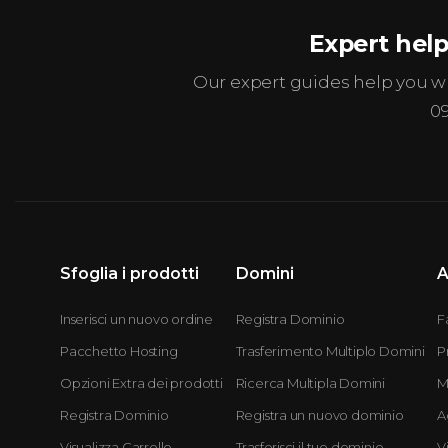
Expert help
Our expert guides help you 
0
Sfoglia i prodotti
Domini
A
Inserisci un nuovo ordine
Registra Dominio
F
Pacchetto Hosting
Trasferimento Multiplo Domini
P
Opzioni Extra dei prodotti
Ricerca Multipla Domini
M
Registra Dominio
Registra un nuovo dominio
A
Visualizza Carrello
Trasferisci il tuo dominio
V